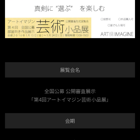
展覧会名
全国公募 公開審査展示
「第4回アートイマジン芸術小品展」
会期