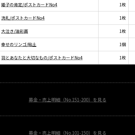
姫子の肯定/ポストカードNo4
1枚
洗礼/ポストカードNo4
1枚
大泣き/油彩画
1枚
幸せのリンゴ/粘土
1個
羽とあなたと大切なもの/ポストカードNo4
1枚
募金・売上明細（No.151-200）を見る
募金・売上明細（No.101-150）を見る