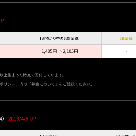
UP
【お預かり中の合計金額】
【募金額】
1,405円 → 2,105円
-
以上集まった時点で寄付しています。
ポリシー」内の「
募金について
」をご確認ください。
4）
2018/4/6 UP