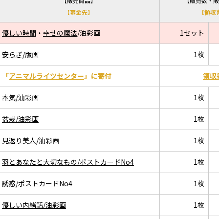
【販売商品】
【販売数・販
【募金先】
【領収
優しい時間
・
幸せの魔法
/油彩画
1セット
安らぎ/版画
1枚
「
アニマルライツセンター
」に寄付
領収
本気/油彩画
1枚
盆栽/油彩画
1枚
見返り美人/油彩画
1枚
羽とあなたと大切なもの/ポストカードNo4
1枚
誘惑/ポストカードNo4
1枚
優しい内緒話/油彩画
1枚