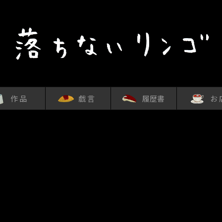
作 品
戯 言
履歴書
お 