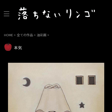
HOME
>
全ての作品
>
油彩画
>
本気