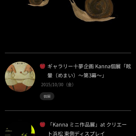
ギャラリー十夢企画 Kanna個展「眩
暈（めまい）～第3幕～」
2015/10/30（金）
個展
「Kanna ミニ作品展」at クリエー
ト浜松 東側ディスプレイ