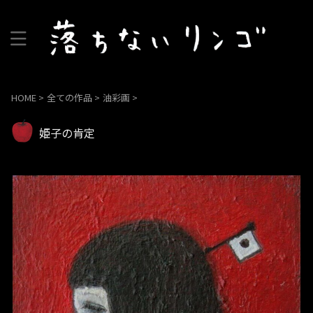
HOME
>
全ての作品
>
油彩画
>
姫子の肯定