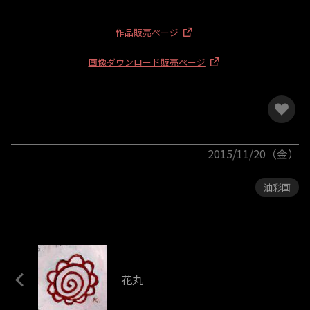
作品販売ページ
画像ダウンロード販売ページ
2015/11/20（金）
油彩画
花丸