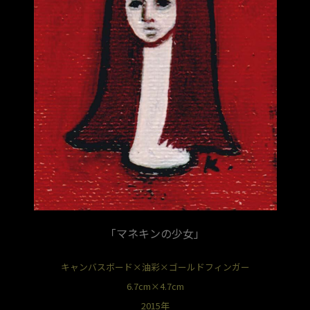
「マネキンの少女」
キャンバスボード×油彩×ゴールドフィンガー
6.7cm×4.7cm
2015年