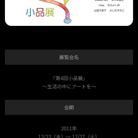
展覧会名
「第4回小品展」
～生活の中にアートを～
会期
2011年
12/22（木）～ 12/27（火）