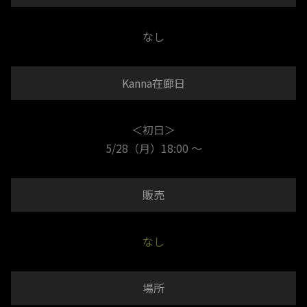
なし
Kanna在廊日
＜初日＞
5/28（月）18:00 ～
販売
なし
場所