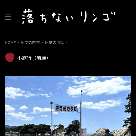
HOME
>
全ての戯言
>
日常のお話
>
小旅行（前編）