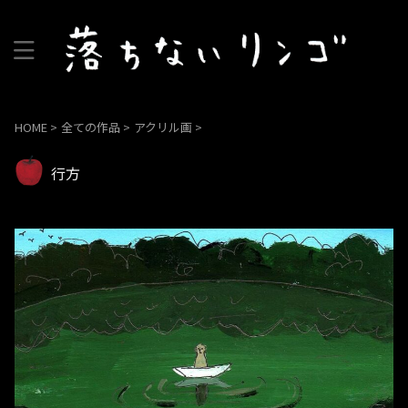
HOME
>
全ての作品
>
アクリル画
>
行方